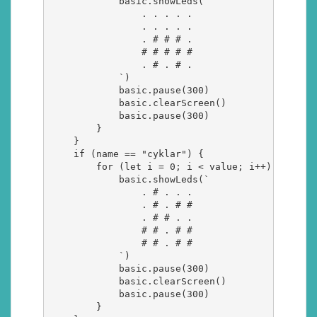
            basic.showLeds(`

                . . . . .

                . . . . .

                . # # # .

                # # # # #

                . # . # .

            `)

            basic.pause(300)

            basic.clearScreen()

            basic.pause(300)

        }

    }

    if (name == "cyklar") {

        for (let i = 0; i < value; i++) {

            basic.showLeds(`

                . # . . .

                . # . # #

                . # # . .

                # # . # #

                # # . # #

            `)

            basic.pause(300)

            basic.clearScreen()

            basic.pause(300)

        }
