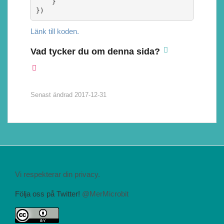
    }

})
Länk till koden.
Vad tycker du om denna sida?
Senast ändrad
2017-12-31
Vi respekterar din privacy.
Följa oss på Twitter!
@MerMicrobit