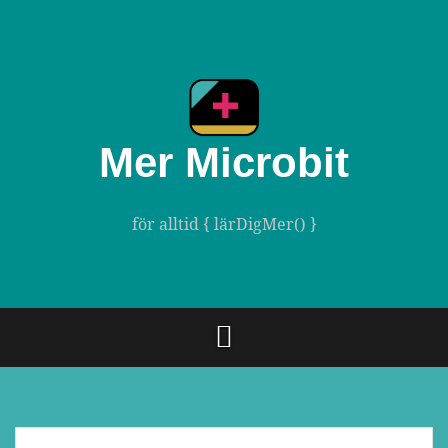
Gå
till
innehåll
Mer Microbit
för alltid { lärDigMer() }