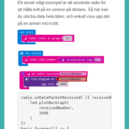
Ett annat roligt exempel är att använda radio för
att hålla koll på en sensor på distans. Så här kan
du skicka data hela tiden, och enkelt visa upp det
på en annan micro:bit.
radio.onDataPacketReceived( ({ receivedNumber }
    led.plotBarGraph(

        receivedNumber,

        2048

    )

})

basic.forever(() => {
