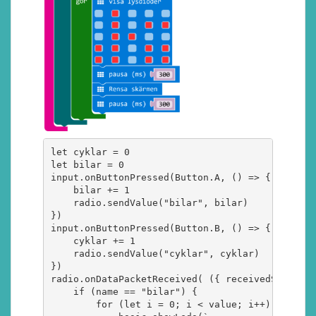
let cyklar = 0

let bilar = 0

input.onButtonPressed(Button.A, () => {

    bilar += 1

    radio.sendValue("bilar", bilar)

})

input.onButtonPressed(Button.B, () => {

    cyklar += 1

    radio.sendValue("cyklar", cyklar)

})

radio.onDataPacketReceived( ({ receivedString: 
    if (name == "bilar") {

        for (let i = 0; i < value; i++) {
