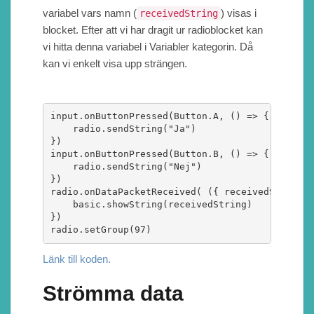
variabel vars namn (
) visas i
receivedString
blocket. Efter att vi har dragit ur radioblocket kan
vi hitta denna variabel i Variabler kategorin. Då
kan vi enkelt visa upp strängen.
input.onButtonPressed(Button.A, () => {

    radio.sendString("Ja")

})

input.onButtonPressed(Button.B, () => {

    radio.sendString("Nej")

})

radio.onDataPacketReceived( ({ receivedString }
    basic.showString(receivedString)

})

radio.setGroup(97)
Länk till koden.
Strömma data