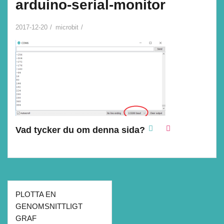
arduino-serial-monitor
2017-12-20
microbit
Vad tycker du om denna sida?
Inläggsnavigering
PLOTTA EN
GENOMSNITTLIGT
GRAF