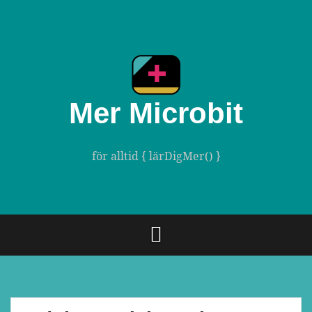
Gå
till
innehåll
Mer Microbit
för alltid { lärDigMer() }