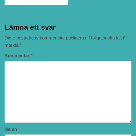
Lämna ett svar
Din e-postadress kommer inte publiceras.
Obligatoriska fält är
märkta
*
Kommentar
*
Namn