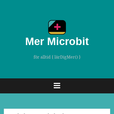
Gå
till
innehåll
Mer Microbit
för alltid { lärDigMer() }