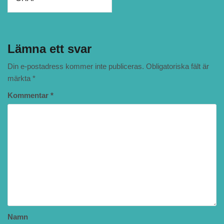
Lämna ett svar
Din e-postadress kommer inte publiceras.
Obligatoriska fält är
märkta
*
Kommentar
*
Namn