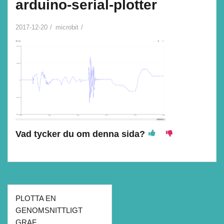
arduino-serial-plotter
2017-12-20
microbit
Vad tycker du om denna sida?
Inläggsnavigering
PLOTTA EN
GENOMSNITTLIGT
GRAF