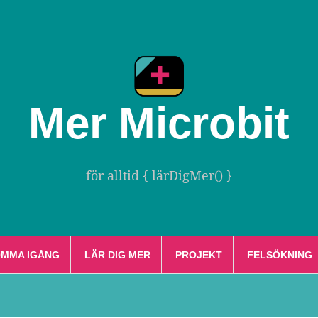
Mer Microbit
för alltid { lärDigMer() }
MMA IGÅNG
LÄR DIG MER
PROJEKT
FELSÖKNING