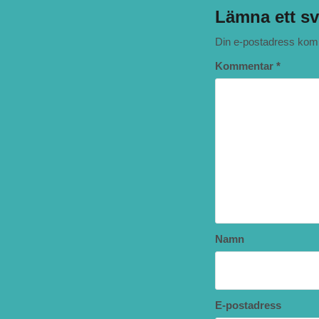
Lämna ett sv
Din e-postadress komm
Kommentar
*
Namn
E-postadress