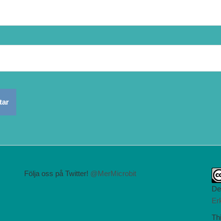
Följa oss på Twitter!
@MerMicrobit
De
Er
Thi