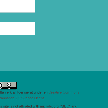
tta verk är licensierat under en
Creative Commons
kännande 2.5 Sverige Licens
.
s site is not affiliated with microbit.org. “BBC” and