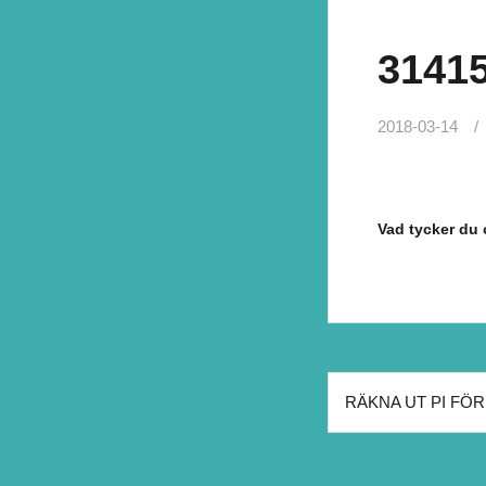
3141
2018-03-14
Vad tycker du
Inläggsna
RÄKNA UT PI FÖR