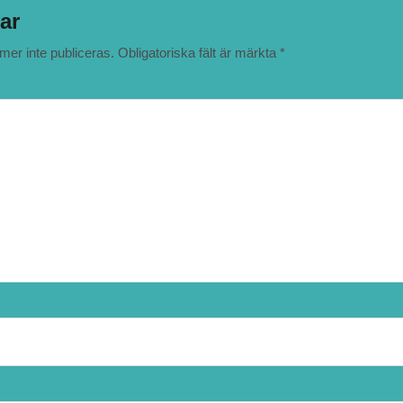
ar
er inte publiceras.
Obligatoriska fält är märkta
*