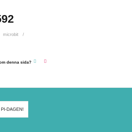
592
microbit
 om denna sida?
vigering
 PI-DAGEN!