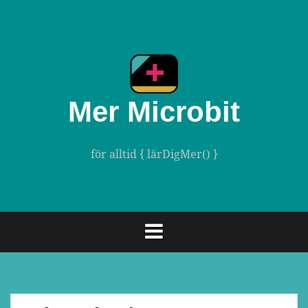
Gå
till
innehåll
Mer Microbit
för alltid { lärDigMer() }