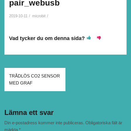
pair_webusb
2019-10-11
microbit
Vad tycker du om denna sida?
Inläggsnavigering
TRÅDLÖS CO2 SENSOR
MED GRAF
Lämna ett svar
Din e-postadress kommer inte publiceras.
Obligatoriska fält är
märkta
*