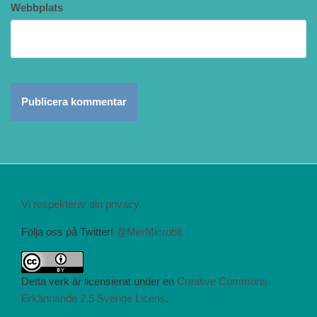
Webbplats
Vi respekterar din privacy.
Följa oss på Twitter!
@MerMicrobit
Detta verk är licensierat under en
Creative Commons
Erkännande 2.5 Sverige Licens
.