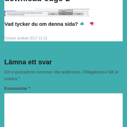
Vad tycker du om denna sida?
Senast ändrad
2017-12-11
Lämna ett svar
Din e-postadress kommer inte publiceras.
Obligatoriska fält är
märkta
*
Kommentar
*