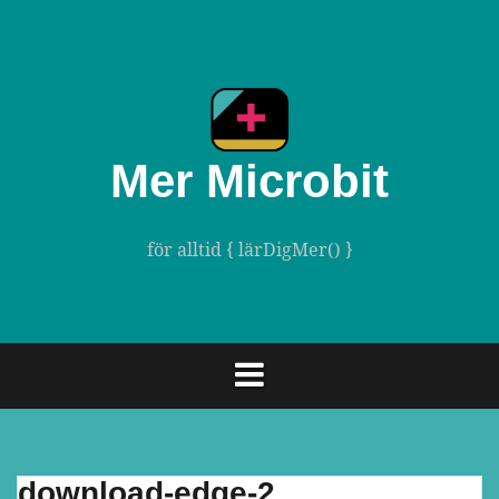
Gå
till
innehåll
Mer Microbit
för alltid { lärDigMer() }
download-edge-2