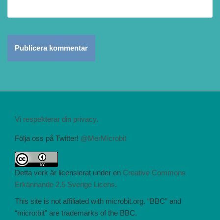
Vi respekterar din privacy.
Följa oss på Twitter!
@MerMicrobit
Detta verk är licensierat under en
Creative Commons
Erkännande 2.5 Sverige Licens
.
This site is not affiliated with microbit.org. “BBC” and
“micro:bit” are trademarks of the BBC.