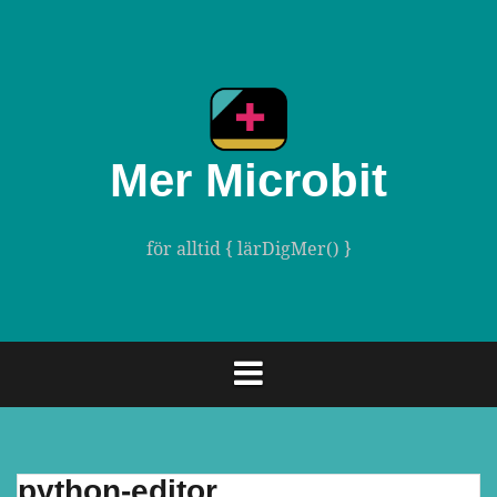
Gå
till
innehåll
Mer Microbit
för alltid { lärDigMer() }
python-editor