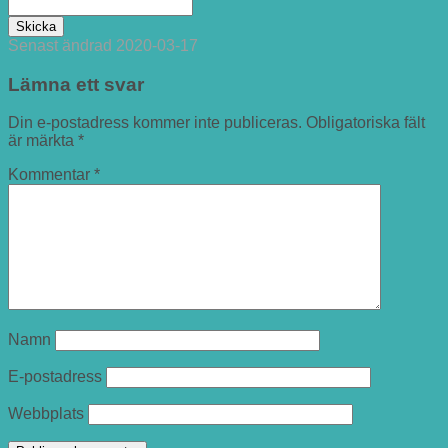
Senast ändrad
2020-03-17
Lämna ett svar
Din e-postadress kommer inte publiceras.
Obligatoriska fält
är märkta
*
Kommentar
*
Namn
E-postadress
Webbplats