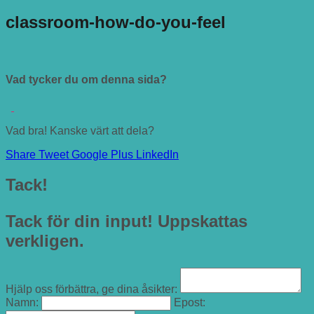
classroom-how-do-you-feel
Vad tycker du om denna sida?
Vad bra! Kanske värt att dela?
Share
Tweet
Google Plus
LinkedIn
Tack!
Tack för din input! Uppskattas
verkligen.
Hjälp oss förbättra, ge dina åsikter:
Namn:
Epost: