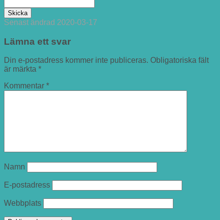
Senast ändrad
2020-03-17
Lämna ett svar
Din e-postadress kommer inte publiceras.
Obligatoriska fält
är märkta
*
Kommentar
*
Namn
E-postadress
Webbplats