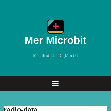
Gå
till
innehåll
Mer Microbit
för alltid { lärDigMer() }
radio-data