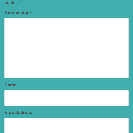
märkta
*
Kommentar
*
Namn
E-postadress