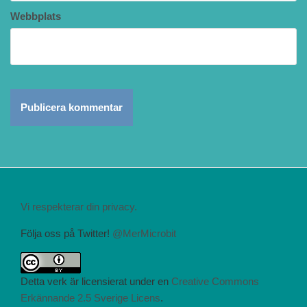
Webbplats
Vi respekterar din privacy.
Följa oss på Twitter!
@MerMicrobit
Detta verk är licensierat under en
Creative Commons
Erkännande 2.5 Sverige Licens
.