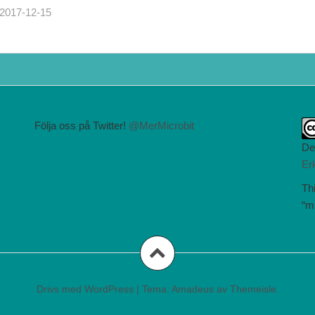
2017-12-15
Följa oss på Twitter!
@MerMicrobit
De
Er
Thi
“m
Drivs med WordPress
|
Tema:
Amadeus
av Themeisle.