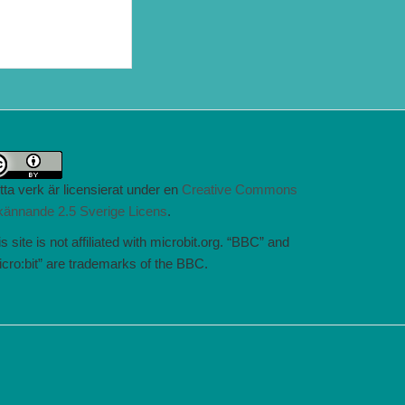
tta verk är licensierat under en
Creative Commons
kännande 2.5 Sverige Licens
.
s site is not affiliated with microbit.org. “BBC” and
icro:bit” are trademarks of the BBC.