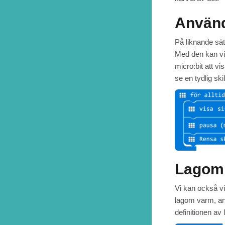
Använ
På liknande sä
Med den kan vi 
micro:bit att v
se en tydlig ski
Lagom
Vi kan också vi
lagom varm, an
definitionen av