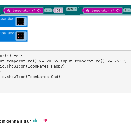
er(() => {

ut.temperature() >= 20 && input.temperature() <= 25) {

ic.showIcon(IconNames.Happy)



ic.showIcon(IconNames.Sad)

 om denna sida?