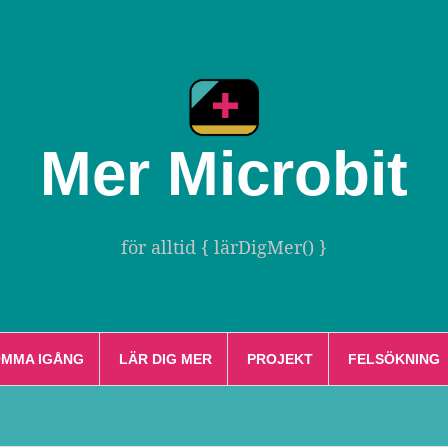
Mer Microbit
för alltid { lärDigMer() }
MMA IGÅNG
LÄR DIG MER
PROJEKT
FELSÖKNING