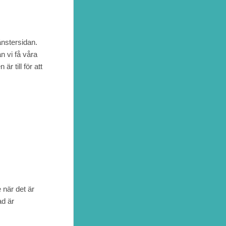
änstersidan.
n vi få våra
r till för att
 när det är
ad är