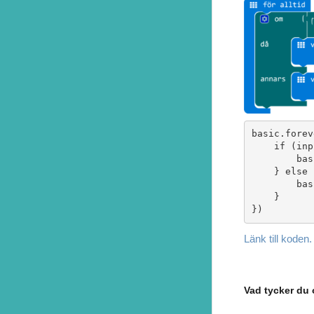
basic.forev
    if (inp
        bas
    } else {
        bas
    }

})
Länk till koden.
Vad tycker du