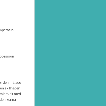
mperatur-
processorn
.
mer den mätade
Men skillnaden
 micro:bit med
r den kunna