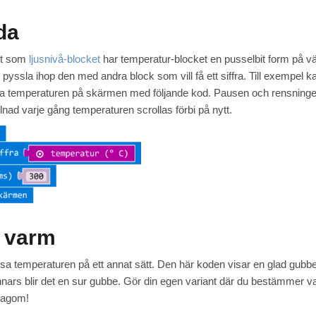
da
tt som
ljusnivå-blocket
har temperatur-blocket en pusselbit form på v
pyssla ihop den med andra block som vill få ett siffra. Till exempel ka
isa temperaturen på skärmen med följande kod. Pausen och rensningen ä
llnad varje gång temperaturen scrollas förbi på nytt.
 varm
sa temperaturen på ett annat sätt. Den här koden visar en glad gubbe
nars blir det en sur gubbe. Gör din egen variant där du bestämmer v
 lagom!