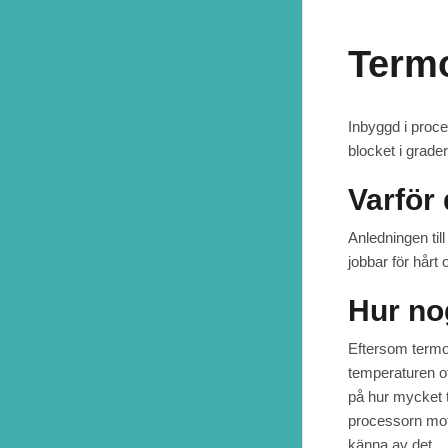
Term
Inbyggd i proc
blocket i grade
Varför
Anledningen til
jobbar för hårt
Hur no
Eftersom termom
temperaturen of
på hur mycket 
processorn mot 
känna av det.