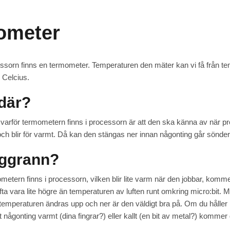
ometer
essorn finns en termometer. Temperaturen den mäter kan vi få från te
r Celcius.
 där?
l varför termometern finns i processorn är att den ska känna av när 
 och blir för varmt. Då kan den stängas ner innan någonting går sönder
ggrann?
etern finns i processorn, vilken blir lite varm när den jobbar, kom
ta vara lite högre än temperaturen av luften runt omkring micro:bit. 
temperaturen ändras upp och ner är den väldigt bra på. Om du håller
någonting varmt (dina fingrar?) eller kallt (en bit av metal?) komme