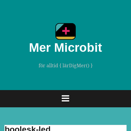
Gå
till
innehåll
Mer Microbit
för alltid { lärDigMer() }
boolesk-led