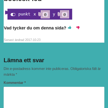
Vad tycker du om denna sida?
Senast ändrad
2017-10-23
Lämna ett svar
Din e-postadress kommer inte publiceras.
Obligatoriska fält är
märkta
*
Kommentar
*