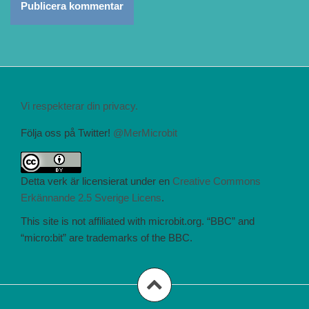
Vi respekterar din privacy.
Följa oss på Twitter!
@MerMicrobit
Detta verk är licensierat under en
Creative Commons
Erkännande 2.5 Sverige Licens
.
This site is not affiliated with microbit.org. “BBC” and
“micro:bit” are trademarks of the BBC.