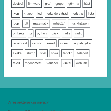
decibel
firmware
graf
grupp
gömma
häst
ikon
knapp
led
ledande sytråd
ledstrip
lista
loop
luft
matematik
mh2017
musikhjälpen
omkrets
pi
python
påsk
radie
radio
reflexväst
sensor
seriell
signal
signalstyrka
skaka
slump
spel
söka
talföljd
teleport
textil
trigonometri
variabel
vinkel
webusb
Vi respekterar din privacy.