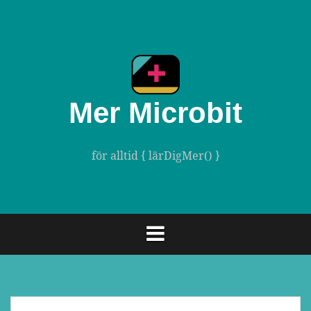
Gå
till
innehåll
Mer Microbit
för alltid { lärDigMer() }