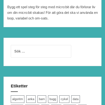
Bygg ett spel steg för steg med micro:bit där du förlorar liv
om din micro:bit skakas! För att göra det ska vi använda en
loop, variabel och om-sats.
Sök
efter:
Etiketter
algoritm
anka
barn
bugg
cykel
data